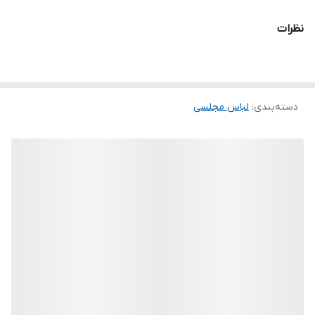
خرید انواع لباس مجلسی کوتاه و بلند و ماکسی و مینی و مخمل و پولک
نظرات
و پفی و و ساتن و کرپ و حریر و گیپور
.
توجه توجه : دوستان عزیز لطفا در هنگام انتخاب مدل دقت فرمائید همه
دسته‌بندی
:
لباس مجلسی
مشخصات کارها زیر آن قید شده لطفا موقع انتخاب دقت کنید چون این
سایت امکان مرجوع یا تعویض مدل ندارد فقط تعویض سایز داریم