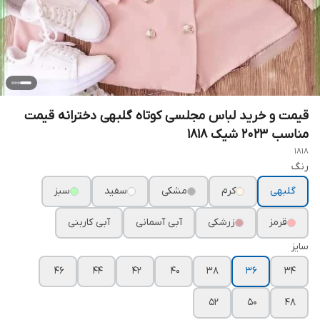
قیمت و خرید لباس مجلسی کوتاه گلبهی دخترانه قیمت
مناسب ۲۰۲۳ شیک ۱۸۱۸
1818
رنگ
گلبهی
کرم
مشکی
سفید
سبز
قرمز
زرشکی
آبی آسمانی
آبی کاربنی
سایز
۴۶
۴۴
۴۲
۴۰
۳۸
۳۶
۳۴
۵۲
۵۰
۴۸