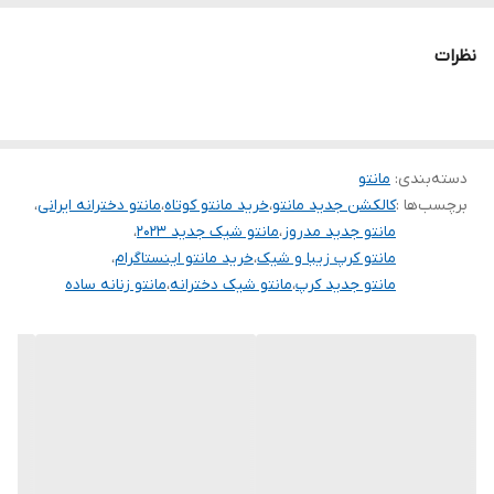
برای خرید سایز های بالاتر ۵۲ تا ۶۰ از واتس اپ پیام دهید ۰۹۰۵۳۷۷۴۹۵۷
.
نظرات
.
.
دوستان عزیز در هنگام انتخاب مدل دقت کنید مشخصات لباس ها زیر
دسته‌بندی
:
مانتو
آنها درج شده است چون این سایت امکان مرجوع ندارد و فقط امکان
برچسب‌ها :
کالکشن جدید مانتو
،
خرید مانتو کوتاه
،
مانتو دخترانه ایرانی
،
تعویض سایز دارد.
مانتو جدید مدروز
،
مانتو شیک جدید ۲۰۲۳
،
مانتو کرپ زیبا و شیک
،
خرید مانتو اینستاگرام
،
مانتو جدید کرپ
،
مانتو شیک دخترانه
،
مانتو زنانه ساده