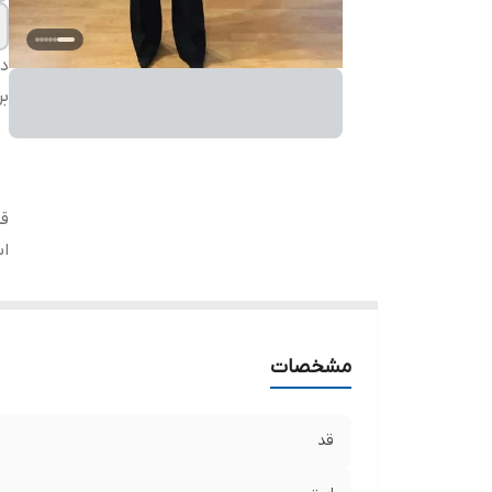
دس
بر
ق
اس
مشخصات
قد