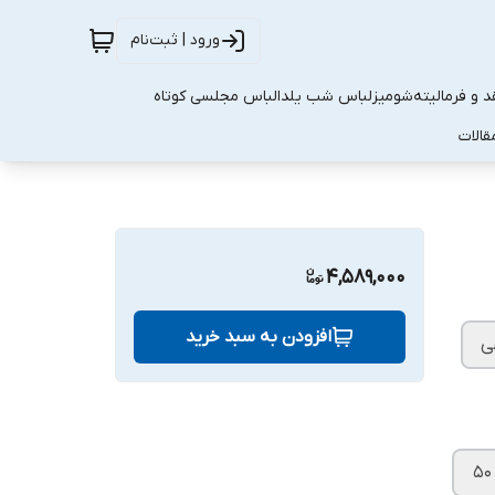
ورود | ثبت‌نام
 و فرمالیته
شومیز
لباس شب یلدا
لباس مجلسی کوتاه
قالات
4,589,000
افزودن به سبد خرید
ی
۵۰