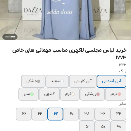
خرید لباس مجلسی لاکچری مناسب مهمانی های خاص
۱۷۷۳
1773
رنگ
آبی آسمانی
آبی کاربنی
سفید
مشکی
قرمز
زرشکی
کرم
گلبهی
سبز
سایز
۴۶
۴۴
۴۲
۴۰
۳۸
۳۶
۳۴
۵۲
۵۰
۴۸