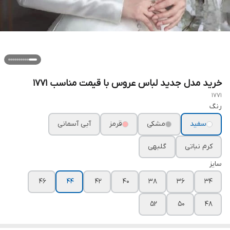
خرید مدل جدید لباس عروس با قیمت مناسب ۱۷۷۱
1771
رنگ
سفید
مشکی
قرمز
آبی آسمانی
کرم نباتی
گلبهی
سایز
۴۶
۴۴
۴۲
۴۰
۳۸
۳۶
۳۴
۵۲
۵۰
۴۸