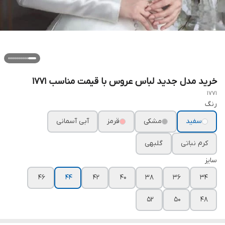
خرید مدل جدید لباس عروس با قیمت مناسب ۱۷۷۱
1771
رنگ
سفید
مشکی
قرمز
آبی آسمانی
کرم نباتی
گلبهی
سایز
۴۶
۴۴
۴۲
۴۰
۳۸
۳۶
۳۴
۵۲
۵۰
۴۸