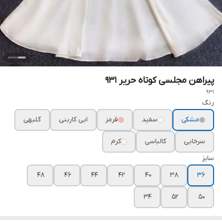
پیراهن مجلسی کوتاه حریر ۹۳۱
931
رنگ
مشکی
سفید
قرمز
ابی کاربنی
گلبهی
سرخابی
کالباسی
کرم
سایز
۴۸
۴۶
۴۴
۴۲
۴۰
۳۸
۳۶
۳۴
۵۲
۵۰