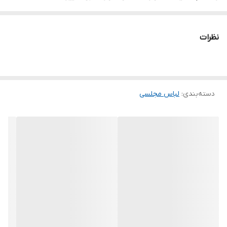
تنخور شیک
برای خرید سایز های بالاتر ۵۲ تا ۶۰ از واتس اپ پیام دهید ۰۹۰۵۳۷۷۴۹۵۷
نظرات
.
.
.
دسته‌بندی
:
لباس مجلسی
دوستان عزیز در هنگام انتخاب مدل دقت کنید مشخصات لباس ها زیر
آنها درج شده است چون این سایت امکان مرجوع ندارد و فقط امکان
تعویض سایز دارد.