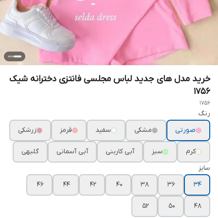
خرید مدل های جدید لباس مجلسی فانتزی دخترانه شیک
۱۷۵۶
1756
رنگ
صورتی
مشکی
سفید
قرمز
زرشکی
کرم
سبز
آبی کاربنی
آبی آسمانی
گلبهی
سایز
۴۶
۴۴
۴۲
۴۰
۳۸
۳۶
۳۴
۵۲
۵۰
۴۸