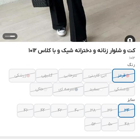
کت و شلوار زنانه و دخترانه شیک و با کلاس ۱۰۱۲
1012
رنگ
قرمز
ابی کاربنی
سرخابی
گلبهی
زرشکی
مشکی
سفید
سرمه ای
خاکی
سایز
46
44
42
40
38
36
34
52
50
48