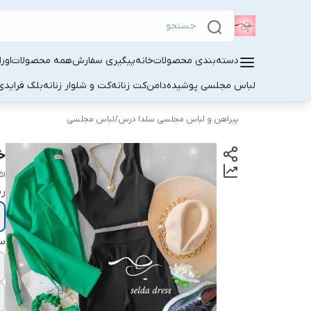
دسته‌بندی محصولات
خانه
پیگیری سفارش
همه محصولات
اور
لباس مجلسی پوشیده
دامن
کت زنانه
کت و شلوار زنانه
بلک فرایدی
پیراهن و لباس مجلسی سلدا درس
/
لباس مجلسی
خر
51
ر
سا