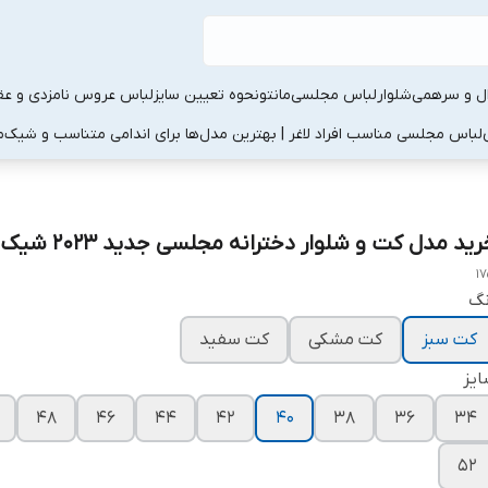
ال و سرهمی
شلوار
لباس مجلسی
مانتو
نحوه تعیین سایز
لباس عروس نامزدی و عقد
لباس مجلسی مناسب افراد لاغر | بهترین مدل‌ها برای اندامی متناسب و شیک
م
ید مدل کت و شلوار دخترانه مجلسی جدید ۲۰۲۳ شیک ۱۷۵۱
17
نگ
کت سبز
کت مشکی
کت سفید
یز
۴۸
۴۶
۴۴
۴۲
۴۰
۳۸
۳۶
۳۴
۵۲