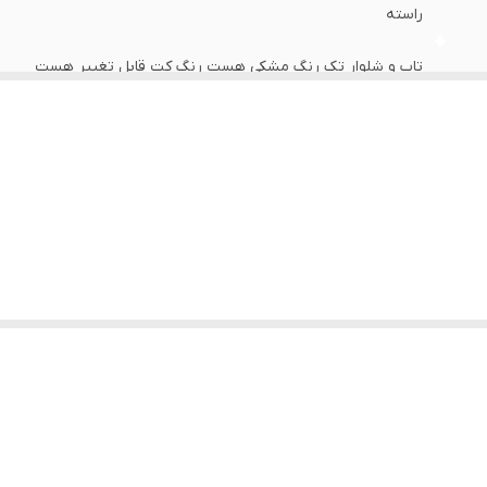
راسته
تاپ و شلوار تک رنگ مشکی هست رنگ کت قابل تغییر هست
ر هست