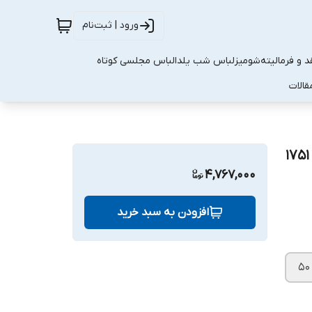
ورود | ثبت‌نام
 و فرمالیته
شومیز
لباس شب یلدا
لباس مجلسی کوتاه
قالات
4,767,000
افزودن به سبد خرید
۵۰