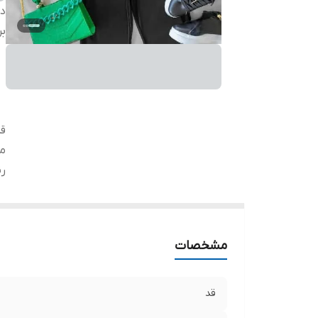
دس
بر
ق
مد
ر
مشخصات
قد