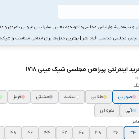
ال و سرهمی
شلوار
لباس مجلسی
مانتو
نحوه تعیین سایز
لباس عروس نامزدی و عقد
لباس مجلسی مناسب افراد لاغر | بهترین مدل‌ها برای اندامی متناسب و شیک
م
رید اینترنتی پیراهن مجلسی شیک مینی ۱۷۱۸
17
نگ
صورتی
طلایی
سفید
مشکی
قرمز
آبی
نقره ای
یز
۴۸
۴۶
۴۴
۴۲
۴۰
۳۸
۳۶
۳۴