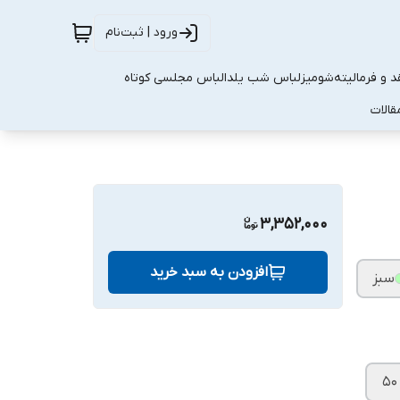
ورود | ثبت‌نام
 و فرمالیته
شومیز
لباس شب یلدا
لباس مجلسی کوتاه
قالات
3,352,000
افزودن به سبد خرید
سبز
۵۰