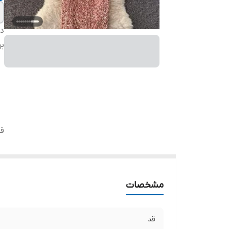
دس
بر
ق
مشخصات
قد