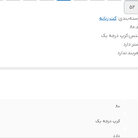
۵۲
ته‌بندی
:
کت زنانه
د
:
۸۰
نس
:
کرپ درجه یک
تر
:
دارد
ربند
:
ندارد
۸۰
کرپ درجه یک
دارد