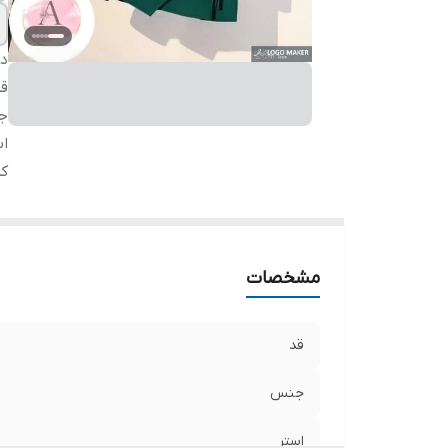
دس
ق
ج
اس
کم
مشخصات
قد
جنس
استر