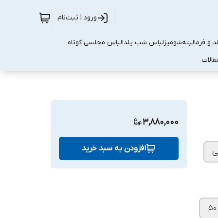
ورود | ثبت‌نام
 و فرمالیته
شومیز
لباس شب یلدا
لباس مجلسی کوتاه
قالات
3,880,000
افزودن به سبد خرید
ی
۵۰