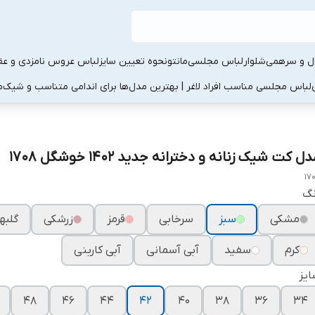
ال و سرهمی
شلوار
لباس مجلسی
مانتو
نحوه تعیین سایز
لباس عروس نامزدی و عقد
لباس مجلسی مناسب افراد لاغر | بهترین مدل‌ها برای اندامی متناسب و شیک
م
ل کت شیک زنانه و دخترانه جدید ۱۴۰۲ خوشگل ۱۷۰۸
17
نگ
مشکی
سبز
سرخابی
قرمز
زرشکی
گلبه
کرم
سفید
آبی آسمانی
آبی کاربنی
یز
۴۸
۴۶
۴۴
۴۲
۴۰
۳۸
۳۶
۳۴