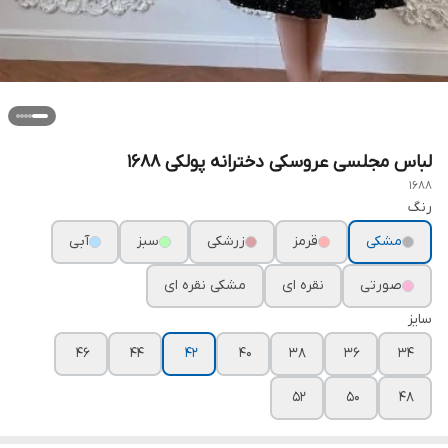
لباس مجلسی عروسکی دخترانه پولکی ۱۶۸۸
1688
رنگ
مشکی
قرمز
زرشکی
سبز
آبی
صورتی
نقره ای
مشکی نقره ای
سایز
۴۶
۴۴
۴۲
۴۰
۳۸
۳۶
۳۴
۵۲
۵۰
۴۸