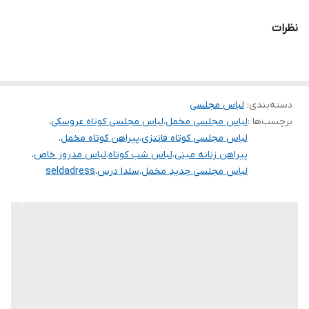
.
نظرات
.
دوستان عزیز در هنگام انتخاب مدل دقت کنید مشخصات لباس ها زیر
آنها درج شده است چون این سایت امکان مرجوع ندارد و فقط امکان
دسته‌بندی
:
تعویض سایز دارد.
لباس مجلسی
برچسب‌ها :
لباس مجلسی مخمل
،
لباس مجلسی کوتاه عروسکی
،
لباس مجلسی کوتاه فانتزی
،
پیراهن کوتاه مخمل
،
پیراهن زنانه مینی
،
لباس شب کوتاه
،
لباس مدروز خاص
،
لباس مجلسی جدید مخمل
،
سلدا درس
،
seldadress