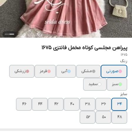
پیراهن مجلسی کوتاه مخمل فانتزی ۱۶۷۵
1675
رنگ
صورتی
مشکی
آبی
قرمز
زرشکی
سبز
سفید
سایز
۴۶
۴۴
۴۲
۴۰
۳۸
۳۶
۳۴
۵۲
۵۰
۴۸