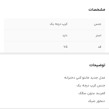
مشخصات
جنس
کرپ درجه یک
استر
دارد
قد
۷۵
توضیحات
مدل جدید مانتو کتی دخترانه
جنس کرپ درجه یک
کمربند بدون سگک
تنخور شیک
برای خرید سایز های بالاتر ۵۲ تا ۶۰ از واتس اپ پیام دهید ۰۹۰۵۳۷۷۴۹۵۷