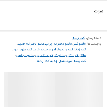
.
نظرات
.
.
دوستان عزیز در هنگام انتخاب مدل دقت کنید مشخصات لباس ها زیر
دسته‌بندی
:
کت زنانه
آنها درج شده است چون این سایت امکان مرجوع ندارد و فقط امکان
برچسب‌ها :
مانتو کتی
،
مانتو دخترانه ایرانی
،
مانتو دخترانه جدید
،
تعویض سایز دارد.
کت زنانه
،
کت و شلوار اداری جدید
،
خرید کت مزون دوز
،
مانتو تابستانی
،
مانتو شیک
،
سلدا درس
،
مانتو مجلسی
،
کت زنانه شیک
،
مدل جدید کت زنانه