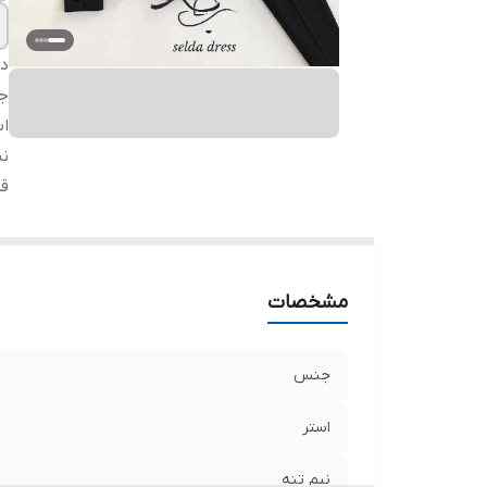
دس
ج
اس
نی
ق
مشخصات
جنس
استر
نیم تنه