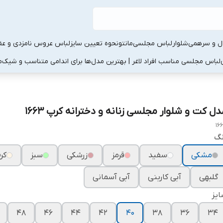
ال و سرهمی
شلوار
لباس مجلسی
مانتو
نحوه تعیین سایز
لباس عروس نامزدی و عقد
لباس مجلسی مناسب افراد لاغر | بهترین مدل‌ها برای اندامی متناسب و شیک
م
دل کت و شلوار مجلسی زنانه و دخترانه کرپ ۱۶۶۳
16
نگ
مشکی
سفید
قرمز
زرشکی
سبز
کر
گلبهی
آبی کاربنی
آبی آسمانی
یز
۴۸
۴۶
۴۴
۴۲
۴۰
۳۸
۳۶
۳۴