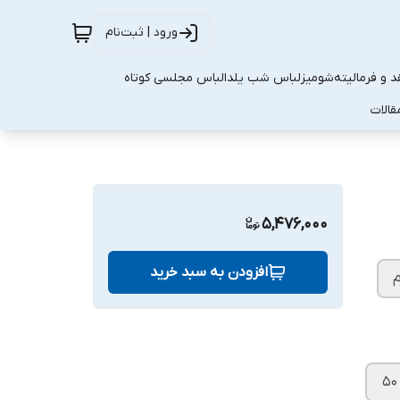
ورود | ثبت‌نام
 و فرمالیته
شومیز
لباس شب یلدا
لباس مجلسی کوتاه
قالات
5,476,000
افزودن به سبد خرید
م
۵۰