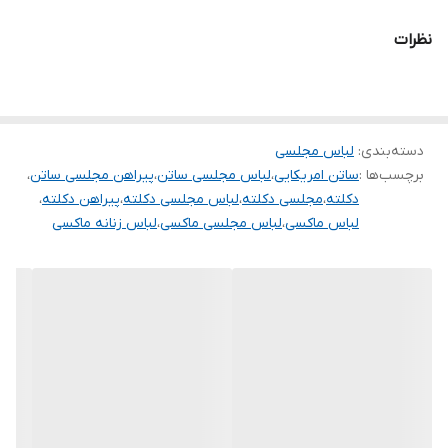
.
نظرات
.
دوستان عزیز در هنگام انتخاب مدل دقت کنید مشخصات لباس ها زیر
آنها درج شده است چون این سایت امکان مرجوع ندارد و فقط امکان
دسته‌بندی
:
تعویض سایز دارد.
لباس مجلسی
برچسب‌ها :
ساتن امریکایی
،
لباس مجلسی ساتن
،
پیراهن مجلسی ساتن
،
دکلته
،
مجلسی دکلته
،
لباس مجلسی دکلته
،
پیراهن دکلته
،
لباس ماکسی
،
لباس مجلسی ماکسی
،
لباس زنانه ماکسی