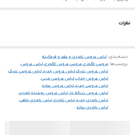
و روی لباس ارسال نمیشود
بدون ژپون
نظرات
برای خرید سایز های بالاتر ۵۲ تا ۶۰ از واتس اپ پیام دهید ۰۹۰۵۳۷۷۴۹۵۷
.
.
.
دسته‌بندی
:
لباس عروس نامزدی و عقد و فرمالیته
برچسب‌ها :
عروسی لاکچری
،
عروسی
،
عروس لاکچری
،
لباس عروس
،
دوستان عزیز در هنگام انتخاب مدل دقت کنید مشخصات لباس ها زیر
لباس عروس شیک
،
لباس عروس جدید
،
لباس عروسی شیک
،
آنها درج شده است چون این سایت امکان مرجوع ندارد و فقط امکان
لباس عروس جذاب
،
لباس عروسی مینی
،
تعویض سایز دارد.
لباس عروسی جدید
،
لباس عروس ساده
،
لباس عروس دنباله دار
،
لباس عروس پوشیده
،
نامزدی
،
لباس نامزدی جدید
،
لباس نامزدی
،
لباس نامزدی ماهی
،
لباس نامزدی ساده