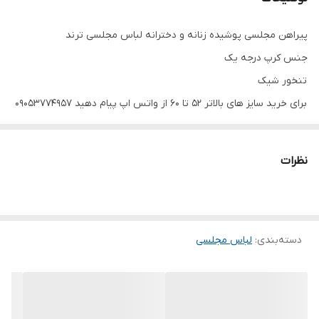
پیراهن مجلسی پوشیده زنانه و دخترانه لباس مجلسی ترند
جنس کرپ درجه یک
تنخور شیک
برای خرید سایز های بالاتر ۵۲ تا ۶۰ از واتس اپ پیام دهید ۰۹۰۵۳۷۷۴۹۵۷
.
.
نظرات
.
دوستان عزیز در هنگام انتخاب مدل دقت کنید مشخصات لباس ها زیر
آنها درج شده است چون این سایت امکان مرجوع ندارد و فقط امکان
دسته‌بندی
:
تعویض سایز دارد.
لباس مجلسی