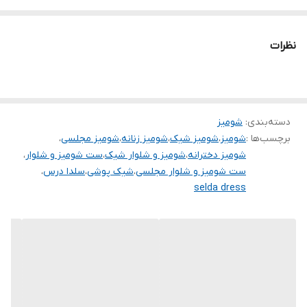
.
.
نظرات
.
دوستان عزیز در هنگام انتخاب مدل دقت کنید مشخصات لباس ها زیر
آنها درج شده است چون این سایت امکان مرجوع ندارد و فقط امکان
دسته‌بندی
:
تعویض سایز دارد.
شومیز
برچسب‌ها :
شومیز
،
شومیز شیک
،
شومیز زنانه
،
شومیز مجلسی
،
شومیز دخترانه
،
شومیز و شلوار شیک
،
ست شومیز و شلوار
،
ست شومیز و شلوار مجلسی
،
شیک پوشی
،
سلدا درس
،
selda dress