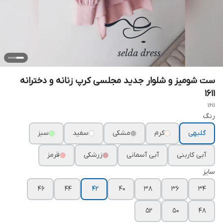
ست شومیز و شلوار جدید مجلسی کرپ زنانه و دخترانه
۱۶۱۱
1611
رنگ
گلبهی
کرم
مشکی
سفید
سبز
آبی کاربنی
آبی آسمانی
زرشکی
قرمز
سایز
۴۶
۴۴
۴۲
۴۰
۳۸
۳۶
۳۴
۵۲
۵۰
۴۸