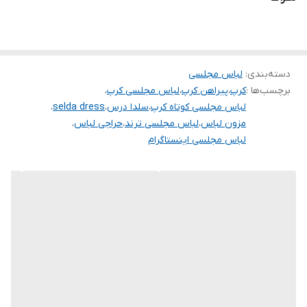
تنخور شیک
برای خرید سایز های بالاتر ۵۲ تا ۶۰ از واتس اپ پیام دهید ۰۹۰۵۳۷۷۴۹۵۷
.
.
دسته‌بندی
:
لباس مجلسی
برچسب‌ها :
کرپ
،
پیراهن کرپ
،
لباس مجلسی کرپ
،
.
لباس مجلسی کوتاه کرپ
،
سلدا درس
،
selda dress
،
دوستان عزیز در هنگام انتخاب مدل دقت کنید مشخصات لباس ها زیر
مزون لباس
،
لباس مجلسی ترند
،
حراجی لباس
،
لباس مجلسی اینستاگرام
آنها درج شده است چون این سایت امکان مرجوع ندارد و فقط امکان
تعویض سایز دارد.