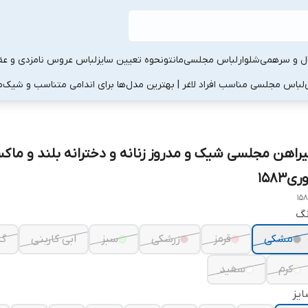
ال و سرهمی
شلوار
لباس مجلسی
مانتو
نحوه تعیین سایز
لباس عروس نامزدی و عقد
لباس مجلسی مناسب افراد لاغر | بهترین مدل‌ها برای اندامی متناسب و شیک
م
یراهن مجلسی شیک و مدروز زنانه و دخترانه بلند و ماک
ری۱۵۸۳
15
نگ
مشکی
قرمز
زرشکی
سبز
ابی کاربنی
گل
کرم
سفید
یز