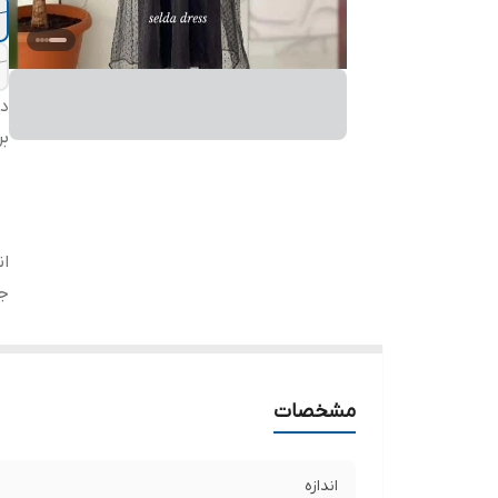
دس
بر
ان
ج
مشخصات
اندازه