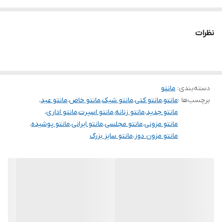
برای خرید سایز های بالاتر ۵۲ تا ۶۰ از واتس اپ پیام دهید ۰۹۰۵۳۷۷۴۹۵۷
.
نظرات
.
.
دوستان عزیز در هنگام انتخاب مدل دقت کنید مشخصات لباس ها زیر
دسته‌بندی
:
مانتو
آنها درج شده است چون این سایت امکان مرجوع ندارد و فقط امکان
برچسب‌ها :
مانتو
،
مانتو کتی
،
مانتو شیک
،
مانتو خاص
،
مانتو عید
،
تعویض سایز دارد.
مانتو جدید
،
مانتو زنانه
،
مانتو اسپرت
،
مانتو اداری
،
مانتو مزونی
،
مانتو مجلسی
،
مانتو ایرانی
،
مانتو پوشیده
،
مانتو مزون دوز
،
مانتو سایز بزرگ