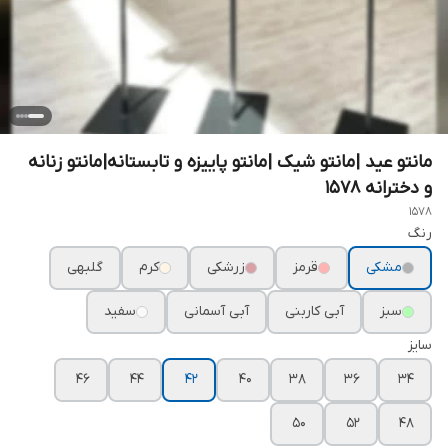
مانتو عید |مانتو شیک |مانتو پاییزه و تابستانه|مانتو زنانه
و دخترانه ۱۵۷۸
1578
رنگ
مشکی
قرمز
زرشکی
کرم
گلبهی
سبز
آبی کاربنی
آبی آسمانی
سفید
سایز
۴۶
۴۴
۴۲
۴۰
۳۸
۳۶
۳۴
۵۰
۵۲
۴۸