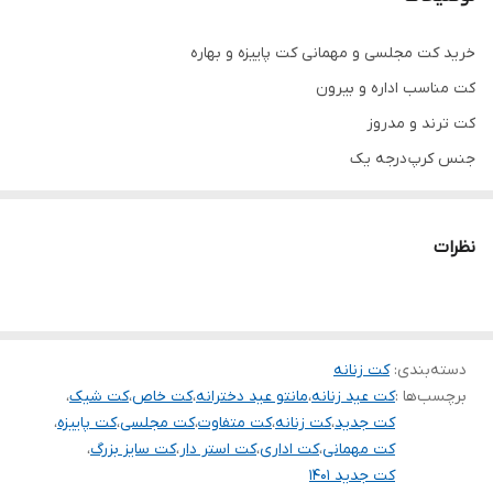
خرید کت مجلسی و مهمانی کت پاییزه و بهاره
کت مناسب اداره و بیرون
کت ترند و مدروز
جنس کرپ درجه یک
تنخور شیک
برای خرید سایز های بالاتر ۵۲ تا ۶۰ از واتس اپ پیام دهید ۰۹۰۵۳۷۷۴۹۵۷
نظرات
.
.
.
دسته‌بندی
:
کت زنانه
دوستان عزیز در هنگام انتخاب مدل دقت کنید مشخصات لباس ها زیر
برچسب‌ها :
کت عید زنانه
،
مانتو عید دخترانه
،
کت خاص
،
کت شیک
،
آنها درج شده است چون این سایت امکان مرجوع ندارد و فقط امکان
کت جدید
،
کت زنانه
،
کت متفاوت
،
کت مجلسی
،
کت پاییزه
،
تعویض سایز دارد.
کت مهمانی
،
کت اداری
،
کت استر دار
،
کت سایز بزرگ
،
کت جدید ۱۴۰۱