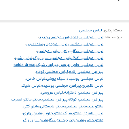
..
.
دسته‌بندی
:
لباس مجلسی
توجه توجه : دوستان عزیز لطفا در هنگام انتخاب مدل دقت فرمائید همه
برچسب‌ها :
لباس مجلسی بلند
،
لباس مجلسی جدید
،
مشخصات کارها زیر آن قید شده لطفا موقع انتخاب دقت کنید چون این
لباس مجلسی ماکسی
،
لباس مهمونی
،
سلدا درس
،
سایت امکان مرجوع یا تعویض مدل ندارد فقط تعویض سایز داریم
لباس مجلسی ۱۴۰۰
،
پیراهن
،
لباس مجلسی
،
لباس مجلسی ۲۰۲۱
،
لباس مجلسی سایز بزرگ
،
لباس شب
،
لباس مجلسی خاص
،
عروس
،
پیراهن شیک
،
selda dress
،
پیراهن مجلسی زنانه
،
لباس مجلسی کوتاه
،
لباس مجلسی پوشیده
،
شیک پوشی
،
لباس خاص
،
لباس لاکچری
،
پیراهن مجلسی پوشیده
،
لباس شیک
،
پیراهن مجلسی دخترانه
،
لباس عروسی
،
پیراهن مجلسی کوتاه
،
پیراهن مجلسی
،
مانتو
،
مانتو اسپرت
،
مانتو عید
،
مانتو مجلسی
،
مانتو تابستانی
،
مانتو کتی
،
لباس نامزدی
،
مانتو شیک
،
مانتو جلوباز
،
مانتو بهاری
،
مانتو خاص
،
مانتو جدید
،
مانتو ۱۴۰۰
،
مانتو سایز بزرگ