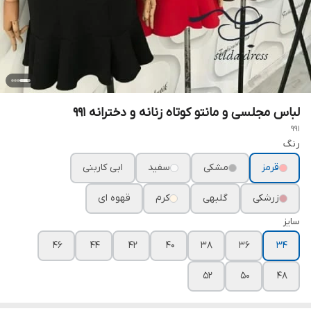
لباس مجلسی و مانتو کوتاه زنانه و دخترانه ۹۹۱
991
رنگ
قرمز
مشکی
سفید
ابی کاربنی
زرشکی
گلبهی
کرم
قهوه ای
سایز
46
44
42
40
38
36
34
52
50
48