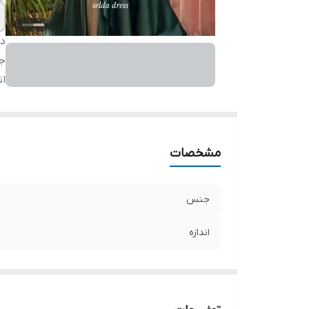
دس
ج
ان
مشخصات
جنس
اندازه