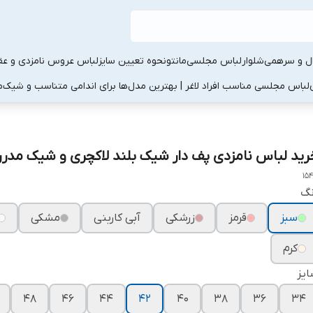
ال و سرهمی
شلوار
لباس مجلسی
مانتو
نحوه تعیین سایز
لباس عروس نامزدی و عقد
لباس مجلسی مناسب افراد لاغر | بهترین مدل‌ها برای اندامی متناسب و شیک
م
رید لباس نامزدی پف دار شیک بلند لاکچری و شیک مدرن ۵۴۸
15
نگ
سبز
قرمز
زرشکی
آبی کاربنی
مشکی
کرم
یز
۴۸
۴۶
۴۴
۴۲
۴۰
۳۸
۳۶
۳۴