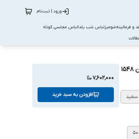
ورود | ثبت‌نام
 و فرمالیته
شومیز
لباس شب یلدا
لباس مجلسی کوتاه
قالات
۱
7,602,000
افزودن به سبد خرید
سفید
۵۰