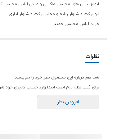
انواع لباس های مجلسی ماکسی و مینی لباس مجلسی کرپ 
انواع کت و شلوار زنانه و مجلسی کت و شلوار اداری
خرید لباس مجلسی جدید
پیراهن مجلسی زنانه و دخترانه لباس مجلسی ترند
جنس مخمل درجه یک
پف ندارد برای پف وایسادن باید زیرش ژپون بپوشید
نظرات
پشت کار زیپ دارد
تنخور شیک
شما هم درباره این محصول نظر خود را بنویسید.
برای خرید سایز های بالاتر ۵۲ تا ۶۰ از واتس اپ پیام دهید ۰۹۰۵۳۷۷۴۹۵۷
برای ثبت نظر، لازم است ابتدا وارد حساب کاربری خود شو
.
افزودن نظر
.
.
دوستان عزیز در هنگام انتخاب مدل دقت کنید مشخصات ل