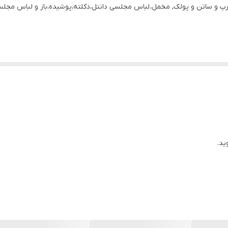
و ساتن و پولک, مخمل، لباس مجلسی دانتل،دکلته،پوشیده،باز و لباس مجلسی
ید.
باس ها زیر آنها درج شده است چون این سایت امکان مرجوع ندارد و فقط امک