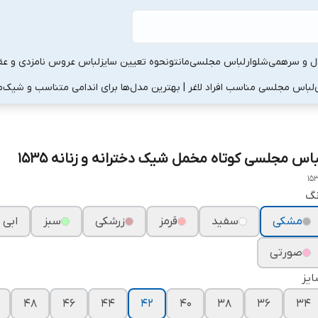
ال و سرهمی
شلوار
لباس مجلسی
مانتو
نحوه تعیین سایز
لباس عروس نامزدی و عقد
لباس مجلسی مناسب افراد لاغر | بهترین مدل‌ها برای اندامی متناسب و شیک
م
باس مجلسی کوتاه مخمل شیک دخترانه و زنانه ۱۵۳۵
15
نگ
مشکی
سفید
قرمز
زرشکی
سبز
ابی
صورتی
یز
۴۸
۴۶
۴۴
۴۲
۴۰
۳۸
۳۶
۳۴