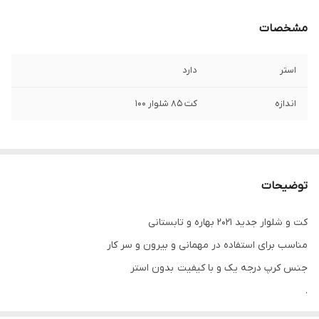
مشخصات
استر
دارد
اندازه
کت ۸۵ شلوار ۱۰۰
توضیحات
کت و شلوار جدید ۲۰۲۱ بهاره و تابستانی
مناسب برای استفاده در مهمانی و بیرون و سر کار
جنس کرپ درجه یک و با کیفیت بدون استر
.
.