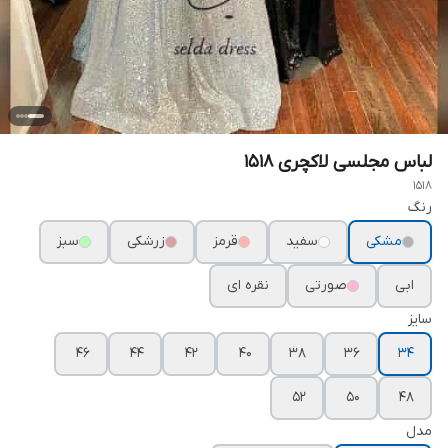
لباس مجلسی لاکچری ۱۵۱۸
1518
رنگ
مشکی
سفید
قرمز
زرشکی
سبز
ابی
صورتی
نقره ای
سایز
۴۶
۴۴
۴۲
۴۰
۳۸
۳۶
۳۴
۵۲
۵۰
۴۸
مدل