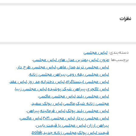
هر دو مدل موجود هست
پر همرنگ لباس
نظرات
تنخور فوق‌العاده زیبا
برای خرید سایز های بالاتر ۵۲ تا ۶۰ از واتس اپ پیام دهید
۰۹۰۵۳۷۷۴۹۵۷
.
دسته‌بندی
:
لباس مجلسی
برچسب‌ها :
مزون لباس
،
بهترین مدل های لباس مجلسی
،
.
لباس مجلسی ترند
،
مدل ماهی
،
لباس مجلسی طرح دار
،
.
لباس مجلسی یقه رومی
،
پیراهن مجلسی زنانه
،
لباس مجلسی اینستاگرام
،
لباس دخترانه
،
مد روز
،
دوستان عزیز در هنگام انتخاب مدل دقت کنید مشخصات لباس ها زیر
لباس عقد
،
لباس لاکچری
،
پیراهن شیک پوشیده
،
لباس مجلسی زیبا
،
آنها درج شده است چون این سایت امکان مرجوع ندارد و فقط امکان
لباس مجلسی بلند
،
لباس مجلسی ماکسی
،
تعویض سایز دارد.
مجلسی زنانه شیک
،
ماکسی
،
لباس پولک سفید
،
لباس مجلسی بلند پولک
،
لباس فرمالیته
،
پیراهن
،
لباس مجلسی پردار
،
لباس مجلسی ۲۰۲۱
،
لباس ماکسی
،
پیراهن ارزان
،
لباس مجلسی با قیمت پایین
،
قیمت لباس پولک
،
مجلسی زنانه جدید
،
polak
،