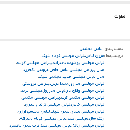
بدون کمربند
تنخور فوق‌العاده زیبا
نظرات
برای خرید سایز های بالاتر ۵۲ تا ۶۰ از واتس اپ پیام دهید
۰۹۰۵۳۷۷۴۹۵۷
.
.
دسته‌بندی
:
لباس مجلسی
برچسب‌ها :
مزون لباس
،
لباس مجلسی کوتاه شیک
،
.
لباس مجلسی پوشیده دخترانه
،
پیراهن مجلسی کوتاه
،
دوستان عزیز در هنگام انتخاب مدل دقت کنید مشخصات لباس ها زیر
مدل پیراهن مجلسی
،
لباس خاص
،
عروسی لاکچری
،
مدل لباس مجلسی جدید
،
مجلسی شیک
،
آنها درج شده است چون این سایت امکان مرجوع ندارد و فقط امکان
لباس مجلسی مد روز
،
سلدا درس
،
پیراهن عروسکی
،
تعویض سایز دارد.
لباس مجلسی والان دار
،
لباس مدرروز
،
مجلسی ترند
،
لباس مجلسی ماکسی کرپ
،
پیراهن مجلسی ماکسی
،
لباس مجلسی خاص
،
لباس مجلسی ترند و مدرن
،
لباس مجلسی میدی
،
لباس شیک
،
لباس مجلسی ارزان
،
رنگ سال
،
مجلسی بلند
،
لباس مجلسی کوتاه دخترانه
،
لباس مجلسی زنانه
،
لباس مجلسی بلند کرپ
،
لباس ماکسی
،