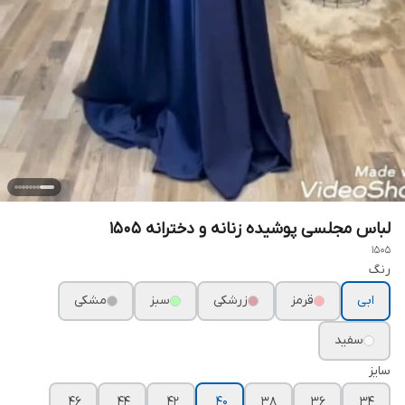
لباس مجلسی پوشیده زنانه و دخترانه ۱۵۰۵
1505
رنگ
ابی
قرمز
زرشکی
سبز
مشکی
سفید
سایز
۴۶
۴۴
۴۲
۴۰
۳۸
۳۶
۳۴