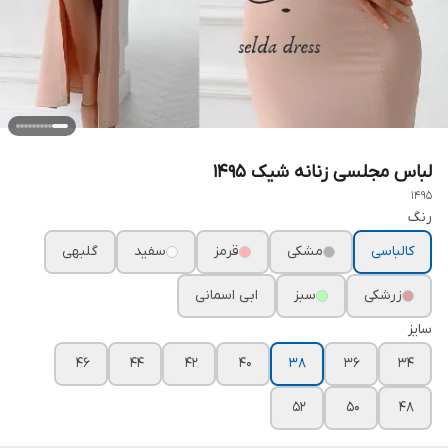
لباس مجلسی زنانه شیک ۱۴۹۵
1495
رنگ
کالباسی
مشکی
قرمز
سفید
گلبهی
زرشکی
سبز
ابی اسمانی
سایز
۴۶
۴۴
۴۲
۴۰
۳۸
۳۶
۳۴
۵۲
۵۰
۴۸