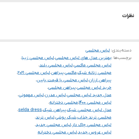
تنخور فوق‌العاده زیبا
برای خرید سایز های بالاتر ۵۲ تا ۶۰ از واتس اپ پیام دهید
نظرات
۰۹۰۵۳۷۷۴۹۵۷
.
.
.
دسته‌بندی
:
لباس مجلسی
برچسب‌ها :
بهترین مدل های لباس مجلسی
،
لباس مجلسی زیبا
،
دوستان عزیز در هنگام انتخاب مدل دقت کنید مشخصات لباس ها زیر
لباس مجلسی ماکسی
،
لباس مجلسی بلند
،
آنها درج شده است چون این سایت امکان مرجوع ندارد و فقط امکان
مجلسی زنانه شیک
،
ماکسی
،
پیراهن
،
لباس مجلسی ۲۰۲۱
،
تعویض سایز دارد.
پیراهن ارزان
،
لباس مجلسی با قیمت پایین
،
خرید لباس مجلسی
،
پیراهن مجلسی
،
مدل جدید لباس مجلسی
،
لباس مدرن
،
لباس مهمونی
،
لباس مجلسی ۱۴۰۰
،
مجلسی دخترانه
،
مدل لباس مجلسی شیک
،
پیراهن شیک
،
selda dress
،
مجلسی ترند جذاب
،
شیک پوشی
،
لباس ترند
،
لباس مجلسی چاک دار
،
لباس مجلسی جدید
،
لباس عروس جدید
،
لباس مجلسی دخترانه