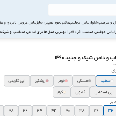
ال و سرهمی
شلوار
لباس مجلسی
مانتو
نحوه تعیین سایز
لباس عروس نامزدی و عقد
لباس مجلسی مناسب افراد لاغر | بهترین مدل‌ها برای اندامی متناسب و شیک
م
اپ و دامن شیک و جدید ۱۴۹۰
14
نگ
سفید
مشکی
قرمز
زرشکی
ابی کاربنی
ابی اسمانی
گلبهی
کرم
یز
۴۸
۴۶
۴۴
۴۲
۴۰
۳۸
۳۶
۳۴