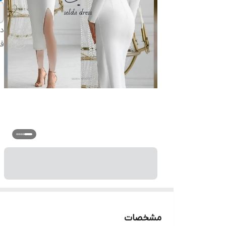
دس
ق
مشخصات