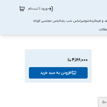
ورود | ثبت‌نام
 و فرمالیته
شومیز
لباس شب یلدا
لباس مجلسی کوتاه
قالات
4,166,000
افزودن به سبد خرید
۵۰