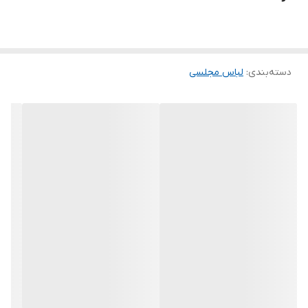
.
توجه توجه :دوستان عزیز لطفا موقع انتخاب دقت فرمائید همه
مشخصات کارها زیر آنها نوشته شده است، دقت لازم رو داشته باشید
دسته‌بندی
:
لباس مجلسی
چون این پیچ امکان تعویض مدل و مرجوع ندارد و فقط امکان تعویض
سایز داریم