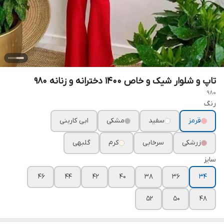
تاپ و شلوار شیک و خاص ۱۴۰۰ دخترانه و زنانه ۹۸۰
980
رنگ
قرمز
سفید
مشکی
ابی کاربنی
زرشکی
سرخابی
کرم
گلبهی
سایز
46
44
42
40
38
36
34
52
50
48