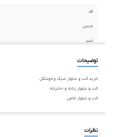
قد
جنس
استر
توضیحات
خرید کت و شلوار شیک و خوشگل
کت و شلوار زنانه و دخترانه
کت و شلوار خاص
جنس کرپ درجه یک
تنخور فوق‌العاده زیبا
برای خرید سایز های بالاتر ۵۲ تا ۶۰ از واتس اپ پیام دهید
نظرات