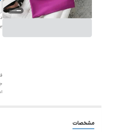
دس
بر
ق
ج
اس
مشخصات