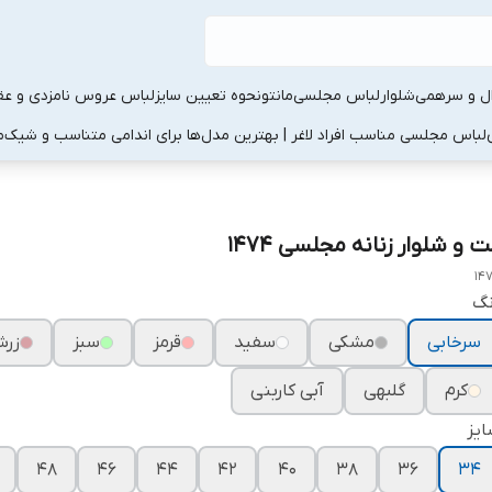
ال و سرهمی
شلوار
لباس مجلسی
مانتو
نحوه تعیین سایز
لباس عروس نامزدی و عقد
لباس مجلسی مناسب افراد لاغر | بهترین مدل‌ها برای اندامی متناسب و شیک
م
 و شلوار زنانه مجلسی ۱۴۷۴
14
نگ
سرخابی
مشکی
سفید
قرمز
سبز
زرش
کرم
گلبهی
آبی کاربنی
یز
۴۸
۴۶
۴۴
۴۲
۴۰
۳۸
۳۶
۳۴