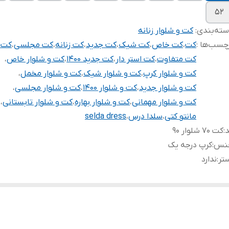
۵۲
ته‌بندی
:
کت و شلوار زنانه
چسب‌ها :
کت
،
کت خاص
،
کت شیک
،
کت جدید
،
کت زنانه
،
کت مجلسی
،
کت 
کت متفاوت
،
کت استر دار
،
کت جدید ۱۴۰۰
،
کت و شلوار خاص
،
کت و شلوار کرپ
،
کت و شلوار شیک
،
کت و شلوار مخمل
،
کت و شلوار جدید
،
کت و شلوار ۱۴۰۰
،
کت و شلوار مجلسی
،
کت و شلوار مهمانی
،
کت و شلوار بهاره
،
کت و شلوار تابستانی
،
مانتو کتی
،
سلدا درس
،
selda dress
د
:
کت ۷۰ شلوار ۹۰
نس
:
کرپ درجه یک
تر
:
ندارد