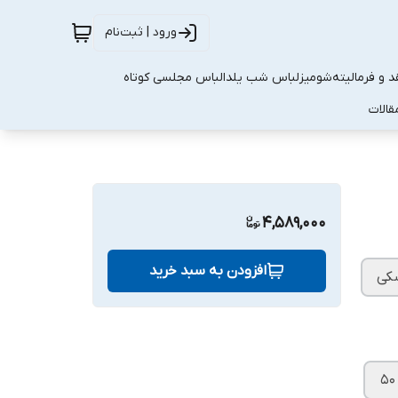
ورود | ثبت‌نام
 و فرمالیته
شومیز
لباس شب یلدا
لباس مجلسی کوتاه
قالات
4,589,000
افزودن به سبد خرید
کی
۵۰