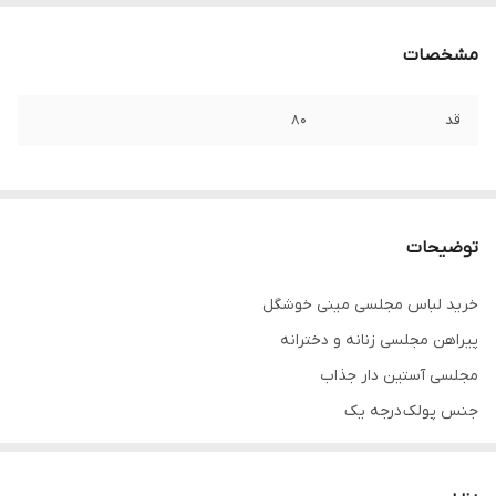
مشخصات
قد
۸۰
توضیحات
خرید لباس مجلسی مینی خوشگل
پیراهن مجلسی زنانه و دخترانه
مجلسی آستین دار جذاب
جنس پولک درجه یک
تنخور فوق‌العاده زیبا
برای خرید سایز های بالاتر ۵۲ تا ۶۰ از واتس اپ پیام دهید