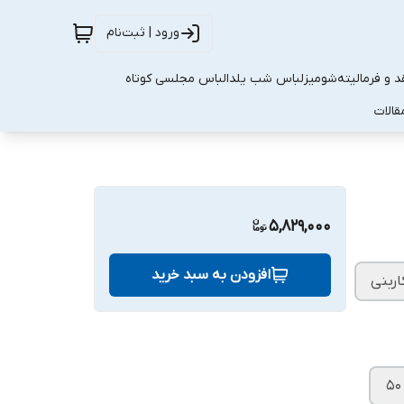
ورود | ثبت‌نام
 و فرمالیته
شومیز
لباس شب یلدا
لباس مجلسی کوتاه
قالات
5,829,000
افزودن به سبد خرید
اربنی
۵۰