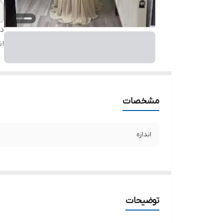
دس
ان
مشخصات
اندازه
توضیحات