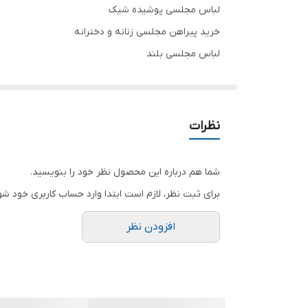
لباس مجلسی پوشیده شیک
خرید پیراهن مجلسی زنانه و دخترانه
لباس مجلسی بلند
مناسب مجالس مختلط
جنس کرپ حریر درجه یک
بدون کمر بند
نظرات
تنخور زیبا
برای خرید سایز های بالاتر ۵۲ تا ۶۰ از واتس اپ پیام دهید
شما هم درباره این محصول نظر خود را بنویسید.
۰۹۰۵۳۷۷۴۹۵۷
برای ثبت نظر، لازم است ابتدا وارد حساب کاربری خود شو
.
افزودن نظر
.
.
دوستان عزیز در هنگام انتخاب مدل دقت کنید مشخصات ل