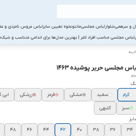
ال و سرهمی
شلوار
لباس مجلسی
مانتو
نحوه تعیین سایز
لباس عروس نامزدی و عقد
لباس مجلسی مناسب افراد لاغر | بهترین مدل‌ها برای اندامی متناسب و شیک
م
لیته
باس مجلسی حریر پوشیده ۱۴۶۳
14
نگ
کرم
سفید
مشکی
قرمز
زرشکی
ابی ک
سبز
گلبهی
یز
۴۸
۴۶
۴۴
۴۲
۴۰
۳۸
۳۶
۳۴