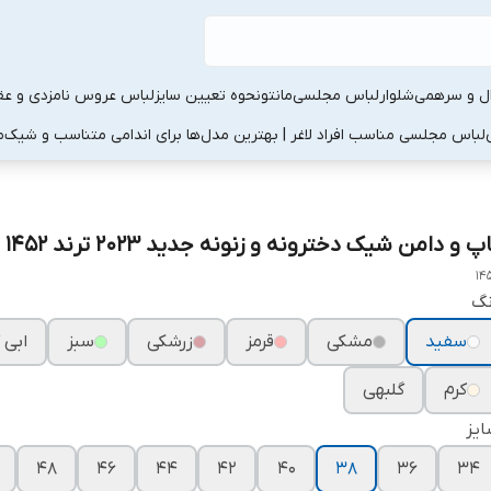
ال و سرهمی
شلوار
لباس مجلسی
مانتو
نحوه تعیین سایز
لباس عروس نامزدی و عقد
لباس مجلسی مناسب افراد لاغر | بهترین مدل‌ها برای اندامی متناسب و شیک
م
پ و دامن شیک دخترونه و زنونه جدید ۲۰۲۳ ترند ۱۴۵۲
14
نگ
سفید
مشکی
قرمز
زرشکی
سبز
ابی 
کرم
گلبهی
یز
۴۸
۴۶
۴۴
۴۲
۴۰
۳۸
۳۶
۳۴