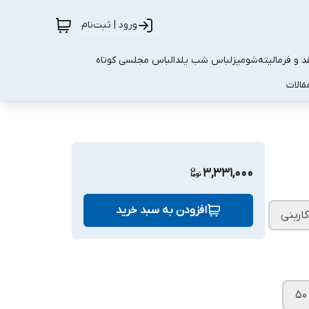
ورود | ثبت‌نام
 و فرمالیته
شومیز
لباس شب یلدا
لباس مجلسی کوتاه
قالات
3,331,000
افزودن به سبد خرید
کاربنی
۵۰