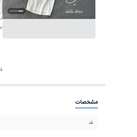
دس
بر
ق
مشخصات
قد