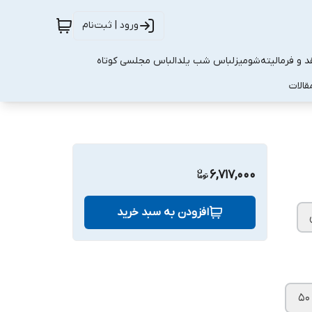
ورود | ثبت‌نام
 و فرمالیته
شومیز
لباس شب یلدا
لباس مجلسی کوتاه
قالات
6,717,000
افزودن به سبد خرید
۵۰