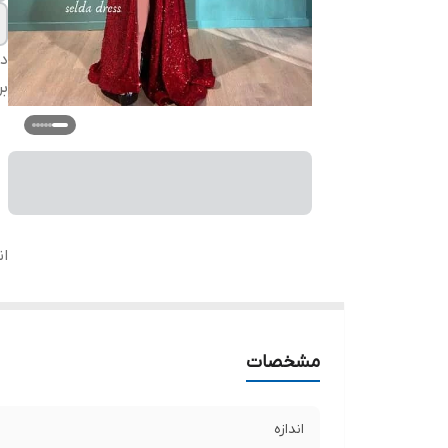
دس
بر
ان
مشخصات
اندازه