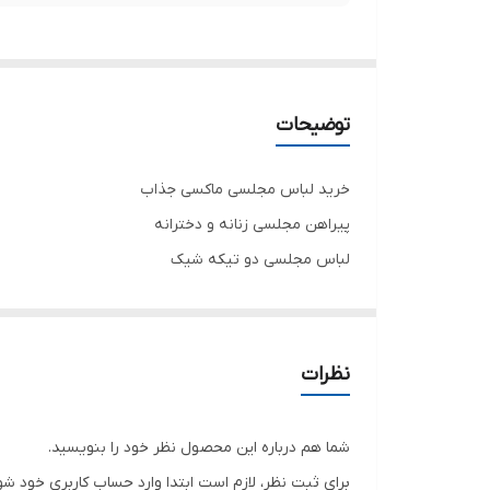
توضیحات
خرید لباس مجلسی ماکسی جذاب
پیراهن مجلسی زنانه و دخترانه
لباس مجلسی دو تیکه شیک
پشت کار زیپ دارد
جنس پولک درجه یک
تنخور فوق‌العاده زیبا
نظرات
خرید انواع مجلسی ترند و مد روز و مجلسی پفی و عروس
برای خرید سایز های بالاتر ۵۲ تا ۶۰ از واتس اپ پیام دهید
شما هم درباره این محصول نظر خود را بنویسید.
۰۹۰۵۳۷۷۴۹۵۷
برای ثبت نظر، لازم است ابتدا وارد حساب کاربری خود شو