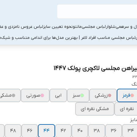
ال و سرهمی
شلوار
لباس مجلسی
مانتو
نحوه تعیین سایز
لباس عروس نامزدی و عقد
لباس مجلسی مناسب افراد لاغر | بهترین مدل‌ها برای اندامی متناسب و شیک
م
یراهن مجلسی لاکچری پولک ۱۴۴۷
14
نگ
قرمز
زرشکی
سبز
ابی
صورتی
مشکی
نقره ای
مشکی نقره ای
یز
۴۸
۴۶
۴۴
۴۲
۴۰
۳۸
۳۶
۳۴