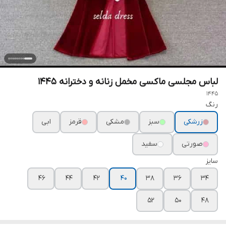
لباس مجلسی ماکسی مخمل زنانه و دخترانه ۱۴۴۵
1445
رنگ
زرشکی
سبز
مشکی
قرمز
ابی
صورتی
سفید
سایز
۴۶
۴۴
۴۲
۴۰
۳۸
۳۶
۳۴
۵۲
۵۰
۴۸