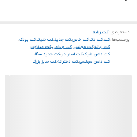
۰۹۰۵۳۷۷۴۹۵۷
.
.
.
دسته‌بندی
:
کت زنانه
برچسب‌ها :
کت
،
کت تک
،
کت خاص
،
کت جدید
،
کت شیک
،
کت پولک
،
دوستان عزیز در هنگام انتخاب مدل دقت کنید مشخصات لباس ها زیر
کت زنانه
،
کت مجلسی
،
کت و دامن
،
کت متفاوت
،
آنها درج شده است چون این سایت امکان مرجوع ندارد و فقط امکان
کت دامن شیک
،
کت استر دار
،
کت جدید ۱۴۰۰
،
تعویض سایز دارد.
کت دامن مجلسی
،
کت دخترانه
،
کت سایز بزرگ