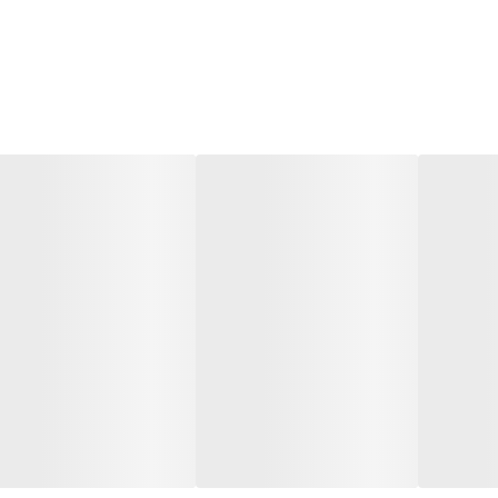
باس ها زیر آنها درج شده است چون این سایت امکان مرجوع ندارد و فقط امک