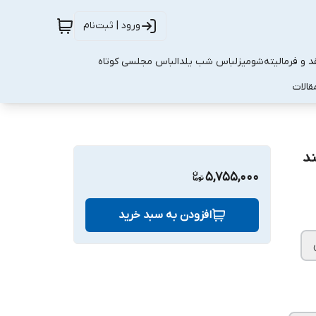
ورود | ثبت‌نام
 و فرمالیته
شومیز
لباس شب یلدا
لباس مجلسی کوتاه
قالات
د
5,755,000
افزودن به سبد خرید