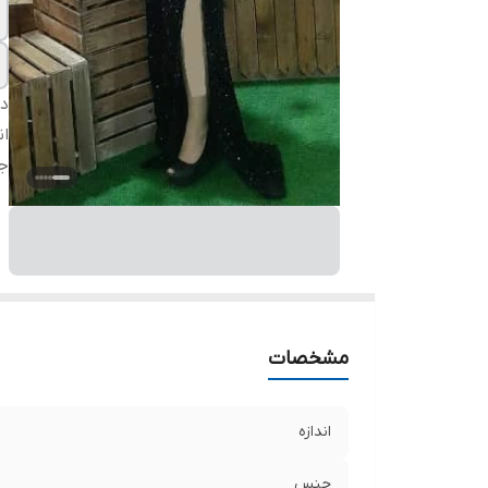
دس
ان
ج
مشخصات
اندازه
جنس