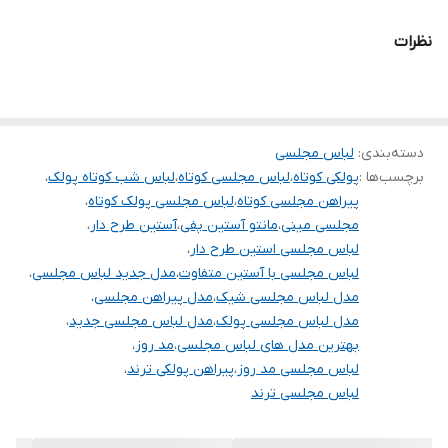
جنس لباس کشی میباشد
نظرات
جنس پولک درجه یک
تنخور فوق‌العاده زیبا
برای خرید سایز های بالاتر ۵۲ تا ۶۰ از واتس اپ پیام دهید
دسته‌بندی
:
۰۹۰۵۳۷۷۴۹۵۷
لباس مجلسی
برچسب‌ها :
پولکی کوتاه
،
لباس مجلسی کوتاه
،
لباس شب کوتاه پولک
،
.
پیراهن مجلسی کوتاه
،
لباس مجلسی پولک کوتاه
،
.
مجلسی مینی
،
مانتو آستین پفی
،
آستین طرح دار
،
.
لباس مجلسی استین طرح دار
،
لباس مجلسی با آستین متفاوت
،
مدل جدید لباس مجلسی
،
دوستان عزیز در هنگام انتخاب مدل دقت کنید مشخصات لباس ها زیر
مدل لباس مجلسی شیک
،
مدل پیراهن مجلسی
،
آنها درج شده است چون این سایت امکان مرجوع ندارد و فقط امکان
مدل لباس مجلسی پولک
،
مدل لباس مجلسی جدید
،
تعویض سایز دارد.
بهترین مدل های لباس مجلسی
،
مد روز
،
لباس مجلسی مد روز
،
پیراهن پولکی ترند
،
لباس مجلسی ترند