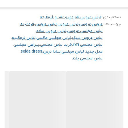
دوستان عزیز در هنگام انتخاب مدل دقت کنید مشخصات لباس ها زیر
دسته‌بندی
:
لباس عروس نامزدی و عقد و فرمالیته
آنها درج شده است چون این سایت امکان مرجوع ندارد و فقط امکان
برچسب‌ها :
عروس
،
عروسی
،
لباس عروس
،
لباس عروسی
،
فرمالیته
،
تعویض سایز دارد.
لباس مجلسی عروسی
،
لباس عروس ساده
،
لباس عروس شیک
،
لباس مجلسی ماکسی
،
لباس فرمالیته
،
لباس مجلسی ۲۰۲۱
،
خرید لباس مجلسی
،
پیراهن مجلسی
،
مدل جدید لباس مجلسی
،
سلدا درس
،
selda dress
،
لباس مجلسی بلند