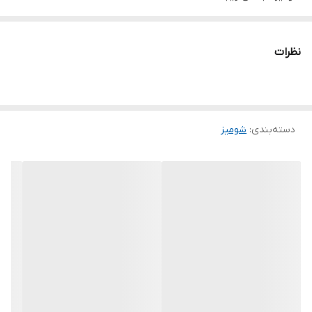
جنس پولک درجه یک
پشت کار مطابق عکس باز هست
نظرات
تنخور فوق‌العاده زیبا
برای خرید سایز های بالاتر ۵۲ تا ۶۰ از واتس اپ پیام دهید
۰۹۰۵۳۷۷۴۹۵۷
.
دسته‌بندی
:
شومیز
.
.
دوستان عزیز در هنگام انتخاب مدل دقت کنید مشخصات لباس ها زیر
آنها درج شده است چون این سایت امکان مرجوع ندارد و فقط امکان
تعویض سایز دارد.