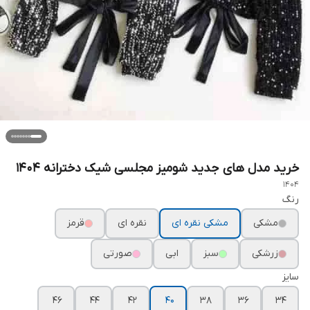
خرید مدل های جدید شومیز مجلسی شیک دخترانه ۱۴۰۴
1404
رنگ
مشکی
مشکی نقره ای
نقره ای
قرمز
زرشکی
سبز
ابی
صورتی
سایز
۴۶
۴۴
۴۲
۴۰
۳۸
۳۶
۳۴