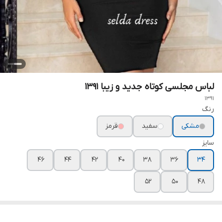
لباس مجلسی کوتاه جدید و زیبا ۱۳۹۱
1391
رنگ
مشکی
سفید
قرمز
سایز
۴۶
۴۴
۴۲
۴۰
۳۸
۳۶
۳۴
۵۲
۵۰
۴۸