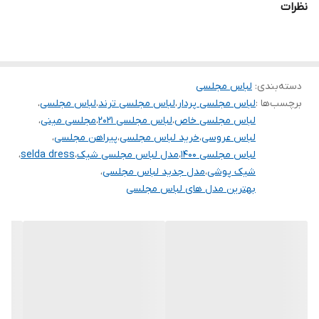
نظرات
برای سفارش سایز های بالای ۵۲ تا ۶۰ از واتس آپ پیام دهید
۰۹۰۵۳۷۷۴۹۵۷
.
.
دسته‌بندی
:
لباس مجلسی
برچسب‌ها :
لباس مجلسی پردار
،
لباس مجلسی ترند
،
لباس مجلسی
،
.
لباس مجلسی خاص
،
لباس مجلسی ۲۰۲۱
،
مجلسی مینی
،
دوستان عزیز در هنگام انتخاب مدل دقت کنید مشخصات لباس ها زیر
لباس عروسی
،
خرید لباس مجلسی
،
پیراهن مجلسی
،
لباس مجلسی ۱۴۰۰
،
مدل لباس مجلسی شیک
،
آنها درج شده است چون این سایت امکان مرجوع ندارد و فقط امکان
selda dress
،
شیک پوشی
،
مدل جدید لباس مجلسی
،
تعویض سایز دارد
بهترین مدل های لباس مجلسی