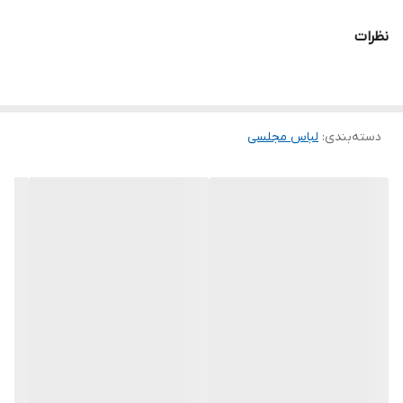
آستین دکمه دار
نظرات
خرید انواع پیراهن مجلسی تولوم و اورال
.
.
دسته‌بندی
:
لباس مجلسی
.
.
دوستان عزیز در هنگام انتخاب مدل دقت کنید مشخصات لباس ها زیر
آنها درج شده .چون این پیچ امکان مرجوع ندارد و فقط امکان تعویض
سایز دارد