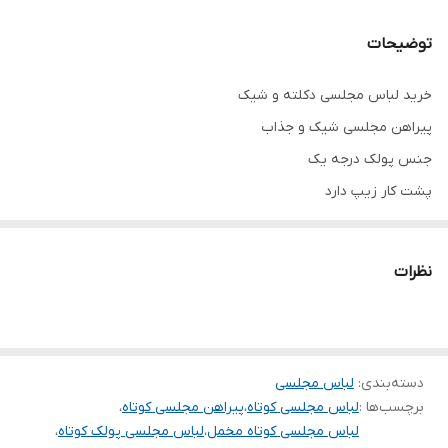
توضیحات
خرید لباس مجلسی دکلته و شیک
پیراهن مجلسی شیک و جذاب
جنس پولک درجه یک
پشت کار زیپ دارد
در دو طرح دکلته و یقه رومی مدل انتخابی رو در توضیحات تعییر کنید
تنخور عالی
نظرات
همه کارا از سایز ۳۴ تا ۶۰ داره
برای سفارش از واتس آپ پیام بدین
.
دسته‌بندی
:
لباس مجلسی
خرید انواع لباس مجلسی کوتاه و بلند و ماکسی و مینی و مخمل و پولک
برچسب‌ها :
لباس مجلسی کوتاه
،
پیراهن مجلسی کوتاه
،
و پفی و و ساتن و کرپ و حریر و گیپور
لباس مجلسی کوتاه مخمل
،
لباس مجلسی پولک کوتاه
،
.