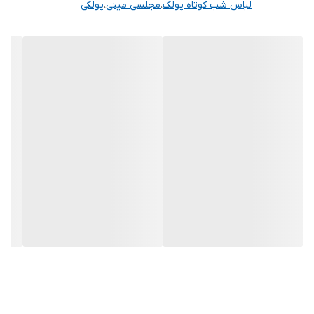
لباس شب کوتاه پولک
،
مجلسی مینی
،
پولکی
توجه توجه : دوستان عزیز لطفا در هنگام انتخاب مدل دقت فرمائید همه
مشخصات کارها زیر آن قید شده لطفا موقع انتخاب دقت کنید چون این
سایت امکان مرجوع یا تعویض مدل ندارد فقط تعویض سایز داریم