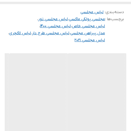
برای سفارش از واتس آپ پیام بدین
.
دسته‌بندی
:
لباس مجلسی
برچسب‌ها :
مجلسی پولکی ماکسی
،
لباس مجلسی تور
،
خرید انواع لباس مجلسی کوتاه و بلند و ماکسی و مینی و مخمل و پولک
لباس مجلسی خاص
،
لباس مجلسی ۱۴۰۰
،
و پفی و و ساتن و کرپ و حریر و گیپور
مدل پیراهن مجلسی
،
لباس مجلسی طرح دار
،
لباس لاکچری
،
.
لباس مجلسی ۲۰۲۱
توجه توجه : دوستان عزیز لطفا در هنگام انتخاب مدل دقت فرمائید همه
مشخصات کارها زیر آن قید شده لطفا موقع انتخاب دقت کنید چون این
سایت امکان مرجوع یا تعویض مدل ندارد فقط تعویض سایز داریم