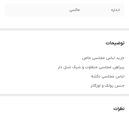
اندازه
ماکسی
توضیحات
خرید لباس مجلسی خاص
پیراهن مجلسی متفاوت و شیک شنل دار
لباس مجلسی دکلته
جنس پولک و اورگانز
رنگبندی پیراهن پولک کامل است
ولی شنل اورگانز تک رنگ و مشکی هست و روی همه رنگهای پیراهن
نظرات
شنل مشکی گذاشته میشود
همه کارا از سایز ۳۴ تا ۶۰ داره