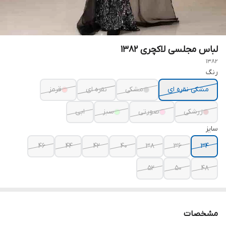
لباس مجلسی لاکچری ۱۳۸۲
1382
رنگ
مشکی نقره ای
مشکی
نقره ای
قرمز
زرشکی
صورتی
سبز
ابی
سایز
۴۶
۴۴
۴۲
۴۰
۳۸
۳۶
۳۴
۵۲
۵۰
۴۸
مشخصات